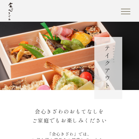
テイクアウト
Takeout
会心きざわのおもてなしを
ご家庭でもお楽しみください
「会心きざわ」では、